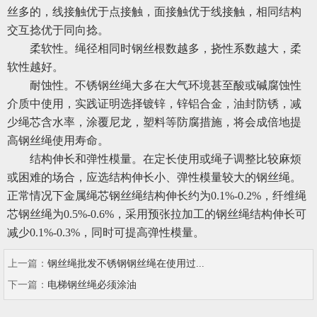
丝多的，线接触优于点接触，面接触优于线接触，相同结构
交互捻优于同向捻。
柔软性。绳径相同时钢丝根数越多，挠性系数越大，柔
软性越好。
耐蚀性。不锈钢丝绳大多在大气环境甚至酸或碱腐蚀性
介质中使用，实践证明选择镀锌，锌铝合金，油封防锈，减
少绳芯含水率，涂覆尼龙，塑料等防腐措施，将会成倍地提
高钢丝绳使用寿命。
结构伸长和弹性模量。在定长使用或绳子调整比较麻烦
或困难的场合，应选结构伸长小、弹性模量较大的钢丝绳。
正常情况下金属绳芯钢丝绳结构伸长约为
0.1%-0.2%，纤维绳
芯钢丝绳为0.5%-0.6%，采用预张拉加工的钢丝绳结构伸长可
减少0.1%-0.3%，同时可提高弹性模量。
上一篇：
钢丝绳批发不锈钢钢丝绳在使用过...
下一篇：
电梯钢丝绳必须涂油