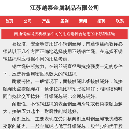
江苏越泰金属制品有限公司
首页
公司
产品
案例
新闻
招聘
联系
南通钢丝绳浅析根据不同的用途选择合适您的不锈钢丝绳
要经济、安全地使用好不锈钢丝绳，南通钢丝绳教你必
须从以下几个方面正确地选择使用不锈钢丝绳。在选择不锈
钢丝绳时应根据不同的用途考虑。
钢丝绳破断拉力。在钢丝绳直径和抗拉强度一定的条件
下，应选择金属密度系数大的钢丝绳。
耐疲劳性。一般情况下，面接触绳比线接触绳好，线接
触绳比点接触绳好；预张拉绳比非预张拉绳好；相同结构时
同向捻比交互捻好；纤维绳芯绳比金属芯绳好。
耐磨性。不锈钢丝绳的表面钢丝与滑轮或卷筒接触面越
大，接触应力越小，耐磨性能就越好。
耐剂压性。主要表现在受到横向剂压时钢丝绳抵抗结构
变形的能力。一般金属绳芯优于纤维绳芯，股丝少的优于股